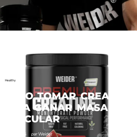
Healthy
CÓMO
TOMAR
CREATINA
PARA
GANAR
MASA
MUSCULAR
9 juin 2025
par
Weider