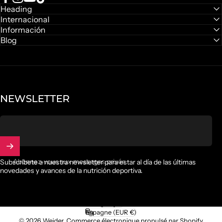
Facebook
Instagram
YouTube
TikTok
Heading
Internacional
Información
Blog
NEWSLETTER
Abonnez-vous aux messages privés
Subscríbete a nuestra newsletter para estar al día de las últimas
novedades y avances de la nutrición deportiva.
Français
Langue
Espagne (EUR €)
Pays/région
© 2026 Weider.
Commerce électronique propulsé par Shopify