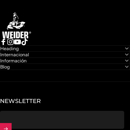
Weider
Facebook
Instagram
YouTube
TikTok
Heading
Internacional
Información
Blog
NEWSLETTER