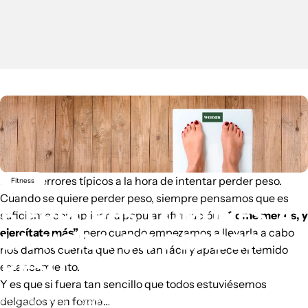
Existen errores típicos a la hora de intentar perder peso.
Fitness
Cuando se quiere perder peso, siempre pensamos que es
6
ERRORES
COMUNES
A
suficiente con aplicar la popular afirmación
“Come menos, y
ejercítate más”
, pero cuando empezamos a llevarla a cabo
LA
HORA
DE
PERDER
nos damos cuenta que no es tan fácil y aparece el temido
PESO
estancamiento.
Y es que si fuera tan sencillo que todos estuviésemos
delgados y en forma…
18 luglio 2017
scritto da
Unknown Author