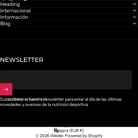
Facebook
Instagram
YouTube
TikTok
Heading
Internacional
Información
Blog
NEWSLETTER
Inserisci la tua email
Subscríbete a nuestra newsletter para estar al día de las últimas
novedades y avances de la nutrición deportiva.
Italiano
Lingua
Spagna (EUR €)
Paese/Area geografica
© 2026 Weider.
Powered by Shopify