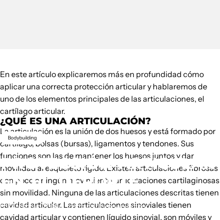
En este artículo explicaremos más en profundidad cómo
aplicar una correcta protección articular y hablaremos de
uno de los elementos principales de las articulaciones, el
cartílago articular.
¿QUÉ ES UNA ARTICULACIÓN?
La articulación es la unión de dos huesos y está formado por
Bodybuilding
cartílago, bolsas (bursas), ligamentos y tendones. Sus
funciones son las de mantener los huesos juntos y dar
PROTECCIÓN
ARTICULAR
movilidad al esqueleto rígido. Existen articulaciones fibrosas
EN
EL
DEPORTE
con poco o ningún movimiento, articulaciones cartilaginosas
sin movilidad. Ninguna de las articulaciones descritas tienen
cavidad articular. Las articulaciones sinoviales tienen
13 febbraio 2014
scritto da
Unknown Author
cavidad articular y contienen líquido sinovial, son móviles y