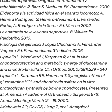
Lesiones deportivas. Diagnóstico, tratamiento y
rehabilitación. R. Bahr, S. Mæhlum. Ed. Panamericana. 2009.
El deporte y la actividad física en el aparato locomotor. A.
Herrera Rodríguez, G. Herrero-Beaumont, L. Ferrández
Portal, A. Rodríguez de la Serna. Ed. Masson 2002.
La anatomía de la lesiones deportivas. B. Walker. Ed.
Paidotribo. 2010.
Fisiología del ejercicio. J. López Chicharro. A. Fernández
Vaquero. Ed. Panamericana, 3ª edición, 2006.
Lippiello L, Woodward J, Karpman R, et al. In vivo
chondroprotection and metabolic synergy of glucosamine
and chondroitin sulfate. Clin Orthop. 2000;(381):229 – 240.
Lippiello L, Karpman RR, Hammad T. Synergistic effect of
glucosamine HCL and chondroitin sulfate on in vitro
proteoglycan synthesis by bovine chondrocytes. Presented
at: American Academy of Orthopaedic Surgeons 67th
Annual Meeting; March 15 – 19, 2000.
Adebowale AO, Cox DS, Liang Z, et al. Analysis of