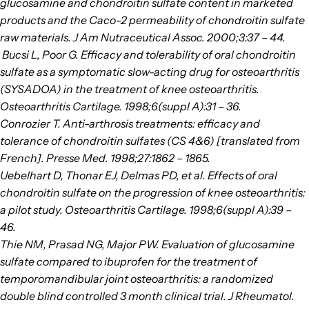
glucosamine and chondroitin sulfate content in marketed
products and the Caco-2 permeability of chondroitin sulfate
raw materials. J Am Nutraceutical Assoc. 2000;3:37 – 44.
Bucsi L, Poor G. Efficacy and tolerability of oral chondroitin
sulfate as a symptomatic slow-acting drug for osteoarthritis
(SYSADOA) in the treatment of knee osteoarthritis.
Osteoarthritis Cartilage. 1998;6(suppl A):31 – 36.
Conrozier T. Anti-arthrosis treatments: efficacy and
tolerance of chondroitin sulfates (CS 4&6) [translated from
French]. Presse Med. 1998;27:1862 – 1865.
Uebelhart D, Thonar EJ, Delmas PD, et al. Effects of oral
chondroitin sulfate on the progression of knee osteoarthritis:
a pilot study. Osteoarthritis Cartilage. 1998;6(suppl A):39 –
46.
Thie NM, Prasad NG, Major PW. Evaluation of glucosamine
sulfate compared to ibuprofen for the treatment of
temporomandibular joint osteoarthritis: a randomized
double blind controlled 3 month clinical trial. J Rheumatol.