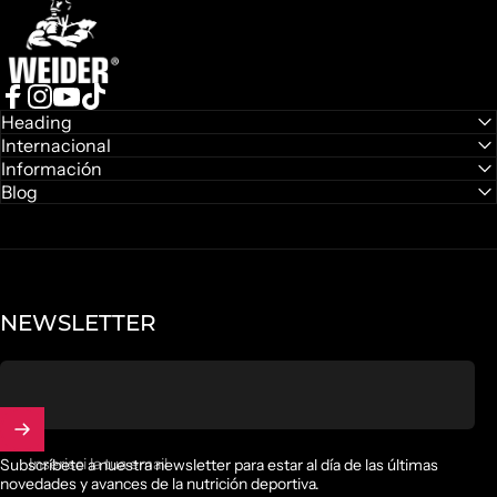
Facebook
Instagram
YouTube
TikTok
Heading
Internacional
Información
Blog
NEWSLETTER
Inserisci la tua email
Subscríbete a nuestra newsletter para estar al día de las últimas
novedades y avances de la nutrición deportiva.