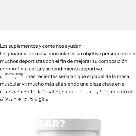
Los suplementos y como nos ayudan.
La ganancia de masa muscular es un objetivo perseguido por
muchos deportistas con el fin de mejorar su composición
corporal, su fuerza y su rendimiento deportivo.
Bodybuilding
Investigaciones recientes señalan que el papel de la masa
muscular va mucho más allá siendo una pieza clave en el
¿QUÉ
SUPLEMENTOS
mantenimiento de la salud, calidad de vida y tratamiento de
TOMAR
PARA
LA
diferentes patologías.
GANANCIA
DE
MASA
MUSCULAR?