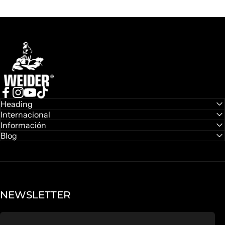
Weider
Facebook
Instagram
YouTube
TikTok
Heading
Internacional
Información
Blog
NEWSLETTER