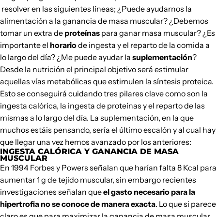
resolver en las siguientes líneas; ¿Puede ayudarnos la
alimentación a la ganancia de masa muscular? ¿Debemos
tomar un extra de
proteínas
para ganar masa muscular? ¿Es
importante el
horario
de ingesta y el reparto de la comida a
lo largo del día? ¿Me puede ayudar la
suplementación
?
Desde la nutrición el principal objetivo será estimular
aquellas vías metabólicas que estimulen la síntesis proteica.
Esto se conseguirá cuidando tres pilares clave como son la
ingesta calórica, la ingesta de proteínas y el reparto de las
mismas a lo largo del día. La suplementación, en la que
muchos estáis pensando, sería el último escalón y al cual hay
que llegar una vez hemos avanzado por los anteriores:
INGESTA CALÓRICA Y GANANCIA DE MASA
MUSCULAR
En 1994 Forbes y Powers señalan que harían falta 8 Kcal para
aumentar 1 g de tejido muscular, sin embargo recientes
investigaciones señalan que
el gasto necesario para la
hipertrofia no se conoce de manera exacta
. Lo que si parece
claro es que para maximizar la ganancia de masa muscular