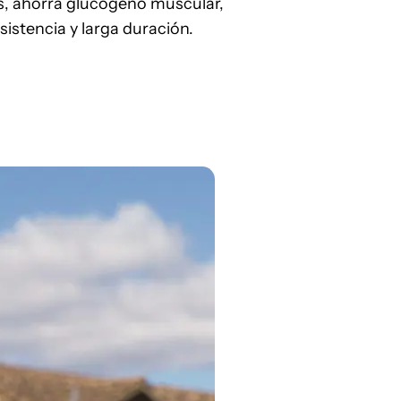
s, ahorra glucógeno muscular,
istencia y larga duración.