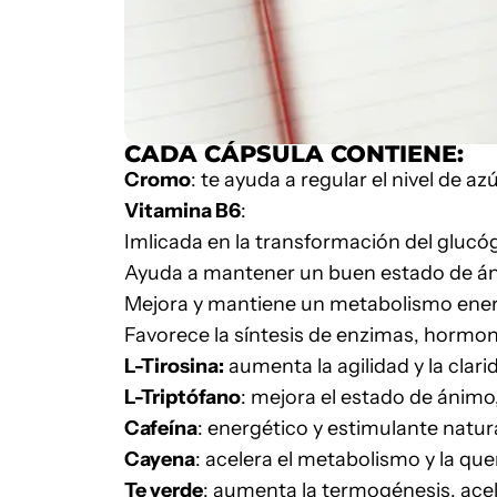
CADA CÁPSULA CONTIENE:
Cromo
: te ayuda a regular el nivel de a
Vitamina B6
:
Imlicada en la transformación del gluc
Ayuda a mantener un buen estado de á
Mejora y mantiene un metabolismo ener
Favorece la síntesis de enzimas, hormon
L-Tirosina:
aumenta la agilidad y la clar
L-Triptófano
: mejora el estado de ánimo
Cafeína
: energético y estimulante natur
Cayena
: acelera el metabolismo y la qu
Te verde
: aumenta la termogénesis, acel