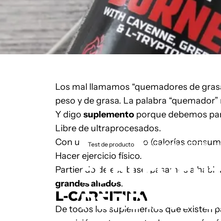
Los mal llamamos “quemadores de grasa”,
peso y de grasa. La palabra “quemador”
Y digo
suplemento
porque debemos parti
Libre de ultraprocesados.
Con un déficit calórico (calorías consum
11 settembre 2019
s
Test de producto
Hacer ejercicio físico.
SUPLEMEN
Partiendo de esa base, pasamos a habla
grandes aliados
.
PÉRDIDA
D
L-CARNITINA
De todos los suplementos que existen p