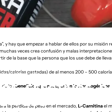
 y hay que empezar a hablar de ellos por su misión r
 muchas veces crea confusión y malas interpretacione
r de la base que la persona que los use debe de llevar
idas/calorías gastadas) de al menos 200 – 500 calorías
critto da
Unknown Author
TOS
EFECTIVOS
P
r de los
beneficios que nos aportan los termogénicos
E
PESO
ara la pérdida de peso en el mercado,
L-Carnitina
el m