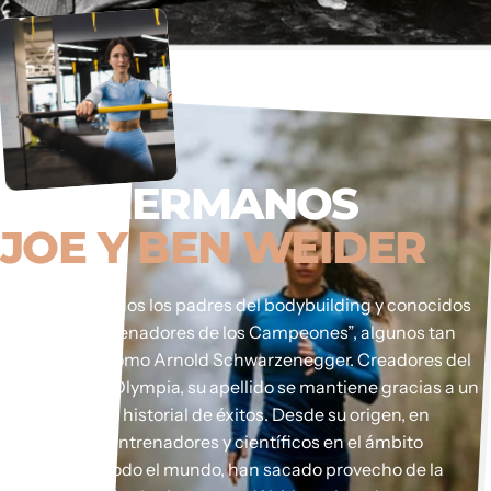
LOS HERMANOS
JOE Y BEN WEIDER
Son considerados los padres del bodybuilding y conocidos
como los “Entrenadores de los Campeones”, algunos tan
importantes como Arnold Schwarzenegger. Creadores del
certamen Mr. Olympia, su apellido se mantiene gracias a un
impresionante historial de éxitos. Desde su origen, en
1936, atletas, entrenadores y científicos en el ámbito
deportivo de todo el mundo, han sacado provecho de la