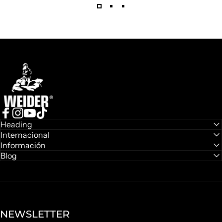
Weider
Facebook
Instagram
YouTube
TikTok
Heading
Internacional
Información
Blog
NEWSLETTER