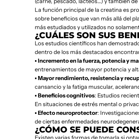
(carne, pescado, lácteos…) y también de
La función principal de la creatina es pr
sobre beneficios que van más allá del p
más estudiados y utilizados no solamen
¿CUÁLES SON SUS BEN
Los estudios científicos han demostrado
dentro de los más destacados encontr
▪
Incremento en la fuerza, potencia y m
entrenamientos de mayor potencia y alt
▪
Mayor
rendimiento,
resistencia y recu
cansancio y la fatiga muscular, acelera
▪
Beneficios cognitivos
: Estudios recien
En situaciones de estrés mental o privac
▪
Efecto neuroprotector
: Investigacione
de ciertas enfermedades neurodegenera
¿CÓMO
SE PUEDE CONS
Existen varias formas de tomarla si op