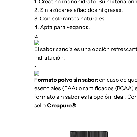
1. Creatina monohidrato: Su materia pri
2. Sin azúcares añadidos ni grasas.
3. Con colorantes naturales.
4. Apta para veganos.
5.
El sabor sandía es una opción refrescan
hidratación.
▪
Formato polvo sin sabor:
en caso de que
esenciales (EAA) o ramificados (BCAA) e
formato sin sabor es la opción ideal. Co
sello
Creapure®
.