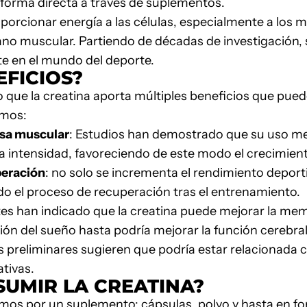
 forma directa a través de suplementos.
oporcionar energía a las células, especialmente a los m
lano muscular. Partiendo de décadas de investigación,
te en el mundo del deporte.
EFICIOS?
 que la creatina aporta múltiples beneficios que pued
amos:
asa muscular
: Estudios han demostrado que su uso mej
a intensidad, favoreciendo de este modo el crecimien
peración
: no solo se incrementa el rendimiento deport
ndo el proceso de recuperación tras el entrenamiento.
tes han indicado que la creatina puede mejorar la memo
ión del sueño hasta podría mejorar la función cerebral
s preliminares sugieren que podría estar relacionada 
tivas.
UMIR LA CREATINA?
tamos por un suplemento: cápsulas, polvo y hasta en 