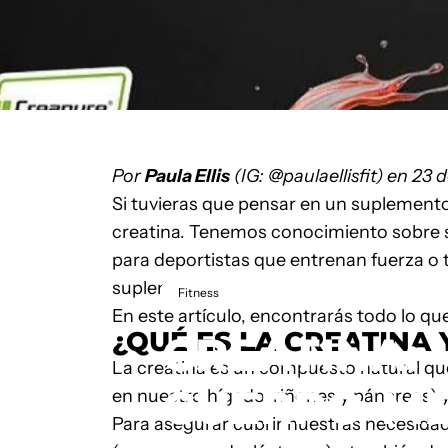
Por
Paula Ellis
(IG:
@paulaellisfit
) en
2
3
d
Si tuvieras que pensar en un suplemento
creatina. Tenemos conocimiento sobre sus
para deportistas que entrenan fuerza o
suplemento?
23 de marzo de 2025
por
PA
Fitness
En este artículo, encontrarás todo lo qu
¿QUÉ ES LA CREATINA
CREATINA:
La
creatina
es un compuesto natural que
CUERPO-M
en nuestro hígado, riñones y páncreas)
Para asegurar cubrir nuestras necesidade