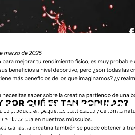
e
marzo
de 2025
 para mejorar tu rendimiento físico, es muy probable
 beneficios a nivel deportivo, pero ¿son todas las cr
 tiene más beneficios de los que imaginamos? ¿y rea
ULA ELLIS
e necesitas saber sobre la creatina partiendo de una b
 Y POR QUÉ ES TAN POPULAR?
EL
SUPLEMENTO
 se produce en pequeñas cantidades y de forma natu
ENTE
 y se almacena en nuestros músculos.
s diarias, la creatina también se puede obtener a tra