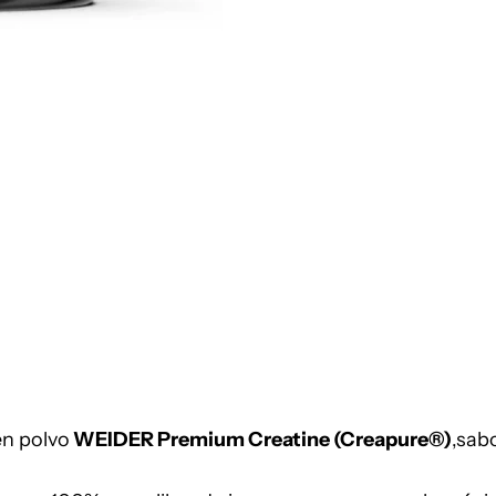
en polvo
W
EIDER
Premium Creatine
(
Creapure®
)
,sab