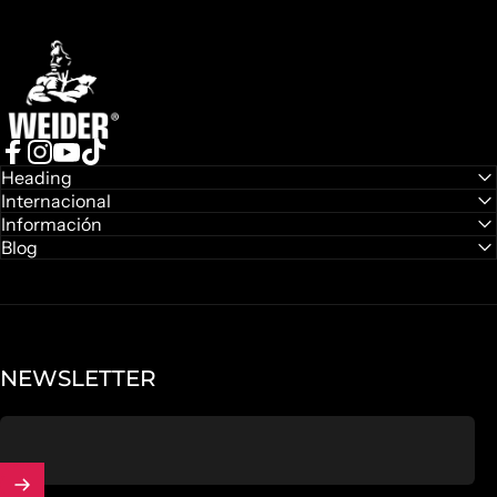
Weider
Facebook
Instagram
YouTube
TikTok
Heading
Internacional
Información
Blog
NEWSLETTER