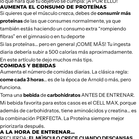
lo que hará que tu objetivo se cumpla: ¡A POR ELLO!
AUMENTA EL CONSUMO DE PROTEÍNAS
Si quieres que el músculo crezca, debes de
consumir más
proteínas
de las que consumes normalmente, ya que
también estás haciendo un consumo extra “rompiendo
fibras” en el gimnasio o en tu deporte
Si las proteínas… pero en general ¡COME MÁS! Tu ingesta
diaria debería subir a 500 calorías más aproximadamente.
En
este artículo
te dejo muchos más tips.
COMIDAS Y BEBIDAS
Aumenta el número de comidas diarias. La clásica regla:
come cada 3 horas
… es de la época de Arnold o más, pero
funciona.
Toma una
bebida
de
carbohidratos
ANTES DE ENTRENAR.
Mi bebida favorita para estos casos es el
CELL MAX
, porque
además de carbohidratos, tiene aminoácidos y creatina… es
la combinación PERFECTA. La Proteína siempre mejor
priorizarla después.
A LA HORA DE ENTRENAR…
RECUERDA:
EL MÚSCULO CRECE CUANDO DESCANSAS
,