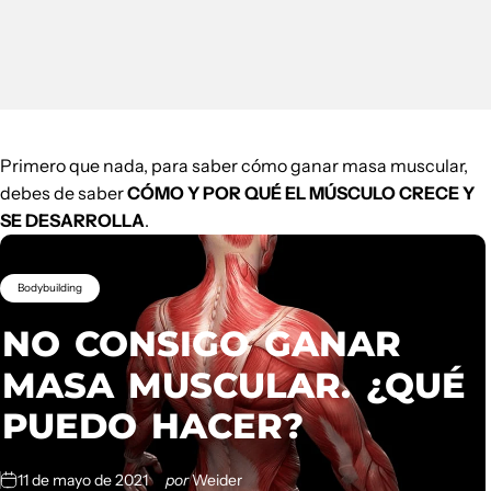
Primero que nada, para saber cómo ganar masa muscular,
debes de saber
CÓMO Y POR QUÉ EL MÚSCULO CRECE Y
SE DESARROLLA
.
Bodybuilding
NO
CONSIGO
GANAR
MASA
MUSCULAR.
¿QUÉ
PUEDO
HACER?
11 de mayo de 2021
por
Weider