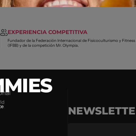
EXPERIENCIA COMPETITIVA
Fundador de la Federación Internacional de Fisicoculturismo y Fitness
(IFBB) y de la competición Mr. Olympia.
MIES
onal
ld
te
NEWSLETTE