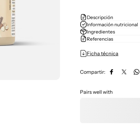
Descripción
Información nutricional
Ingredientes
Referencias
Ficha técnica
Compartir:
Compartir e
Compar
C
Pairs well with