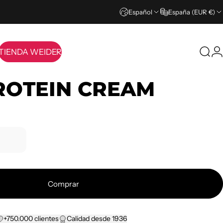
Español
España (EUR €)
TIENDA WEIDER
Busc
I
TIENDA WEIDER
ROTEIN CREAM
Comprar
+750.000 clientes
Calidad desde 1936