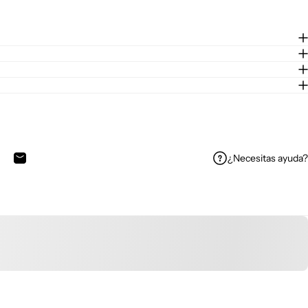
¿Necesitas ayuda?
n Facebook
tir en X
ompartir en WhatsApp
Compartir por correo electrónico