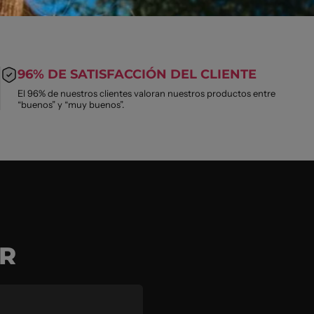
96% DE SATISFACCIÓN DEL CLIENTE
El 96% de nuestros clientes valoran nuestros productos entre
“buenos” y “muy buenos”.
R