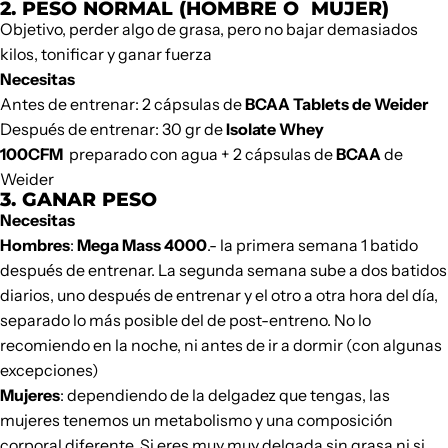
2. PESO NORMAL (HOMBRE O MUJER)
Objetivo,
perder algo de grasa
, pero no bajar demasiados
kilos, tonificar y ganar fuerza
Necesitas
Antes de entrenar: 2 cápsulas de
BCAA Tablets
de Weider
Después de entrenar: 30 gr de
Isolate Whey
100CFM
preparado con agua + 2 cápsulas de
BCAA
de
Weider
3. GANAR PESO
Necesitas
Hombres
:
Mega Mass 4000
.- la primera semana 1 batido
después de entrenar. La segunda semana sube a dos batidos
diarios, uno después de entrenar y el otro a otra hora del día,
separado lo más posible del de post-entreno. No lo
recomiendo en la noche, ni antes de ir a dormir (con algunas
excepciones)
Mujeres
: dependiendo de la delgadez que tengas, las
mujeres tenemos un metabolismo y una composición
corporal diferente. Si eres muy muy delgada sin grasa ni si