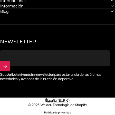
Internacional
Información
Blog
NEWSLETTER
Suscríbete y obtén un descuento
Subscríbete a nuestra newsletter para estar al día de las últimas
novedades y avances de la nutrición deportiva.
Español
Idioma
España (EUR €)
País/región
© 2026 Weider.
Tecnología de Shopify
Política de privacidad