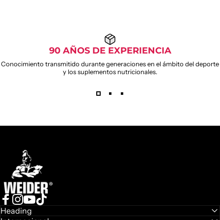
90 AÑOS DE EXPERIENCIA
Conocimiento transmitido durante generaciones en el ámbito del deporte
y los suplementos nutricionales.
Weider
Facebook
Instagram
YouTube
TikTok
Heading