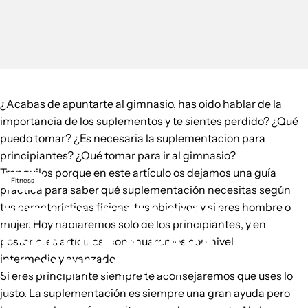
¿Acabas de apuntarte al gimnasio, has oido hablar de la
importancia de los suplementos y te sientes perdido? ¿Qué
puedo tomar? ¿Es necesaria la suplementacion para
principiantes? ¿Qué tomar para ir al gimnasio?
Tranquilos porque en este artículo os dejamos una guía
Fitness
práctica para saber qué
suplementación
necesitas según
tus características físicas, tus objetivos y si eres hombre o
SUPLEMENTACIÓN
mujer. Hoy hablaremos sólo de los principiantes, y en
ESPECÍFICA
PARA
posteriores artículos, continuaremos con
nivel
intermedio
y
avanzado
.
PRINCIPIANTES
Si eres principiante siempre te aconsejaremos que uses lo
justo. La suplementación es siempre una gran ayuda pero
3 de octubre de 2018
por
Unknown Author