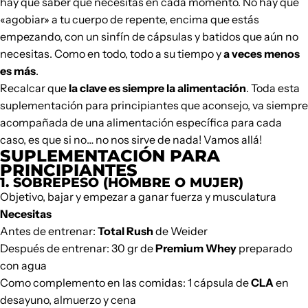
hay que saber qué necesitas en cada momento. No hay que
«agobiar» a tu cuerpo de repente, encima que estás
empezando, con un sinfín de cápsulas y batidos que aún no
necesitas. Como en todo, todo a su tiempo y
a veces menos
es más
.
Recalcar que
la clave es siempre la alimentación
. Toda esta
suplementación para principiantes que aconsejo, va siempre
acompañada de una alimentación específica para cada
caso, es que si no… no nos sirve de nada! Vamos allá!
SUPLEMENTACIÓN
PARA
PRINCIPIANTE
S
1. SOBREPESO (HOMBRE O MUJER)
Objetivo, bajar y empezar a
ganar fuerza y musculatura
Necesitas
Antes de entrenar:
Total Rush
de Weider
Después de entrenar: 30 gr de
Premium Whey
preparado
con agua
Como complemento en las comidas: 1 cápsula de
CLA
en
desayuno, almuerzo y cena