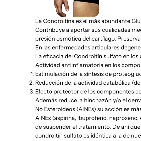
La Condroitina es el más abundante Gluc
Contribuye a aportar sus cualidades mecá
presión osmótica del cartílago. Preservan
En las enfermedades articulares degenera
La eficacia del Condroitín sulfato en lo
Actividad antiinflamatoria en los compon
Estimulación de la síntesis de proteogl
Reducción de la actividad catabólica (de
Efecto protector de los componentes celu
Además reduce la hinchazón y/o el derra
No Esteroideos (AINEs) su acción es más 
AINEs (aspirina, ibuprofeno, naproxeno
de suspender el tratamiento. De ahí que
condroitín sulfato es idéntica a la de nu