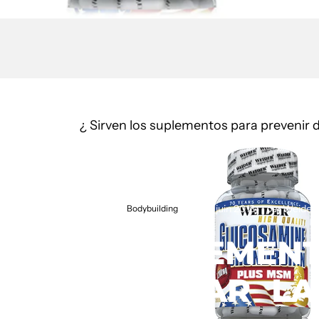
¿ Sirven los suplementos para prevenir d
24 juin 2013
par
Weider
Bodybuilding
SUPLEMEN
TRATAR
LA