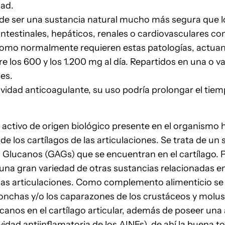
dad.
a de ser una sustancia natural mucho más segura que l
intestinales, hepáticos, renales o cardiovasculares co
como normalmente requieren estas patologías, actua
e los 600 y los 1.200 mg al día. Repartidos en una o 
es.
ividad anticoagulante, su uso podría prolongar el tie
o activo de origen biológico presente en el organism
e los cartílagos de las articulaciones. Se trata de un s
Glucanos (GAGs) que se encuentran en el cartílago. P
r una gran variedad de otras sustancias relacionadas 
ea las articulaciones. Como complemento alimenticio se
as conchas y/o los caparazones de los crustáceos y molu
ucanos en el cartílago articular, además de poseer una 
idad antiinflamatoria de los AINEs), de ahí la buena to