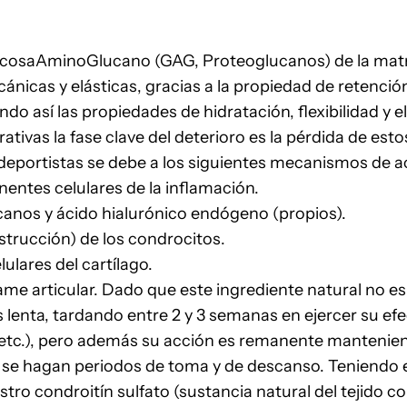
osaAminoGlucano (GAG, Proteoglucanos) de la matriz e
nicas y elásticas, gracias a la propiedad de retención
do así las propiedades de hidratación, flexibilidad y el
tivas la fase clave del deterioro es la pérdida de est
s deportistas se debe a los siguientes mecanismos de a
entes celulares de la inflamación.
ucanos y ácido hialurónico endógeno (propios).
strucción) de los condrocitos.
lares del cartílago.
me articular. Dado que este ingrediente natural no e
lenta, tardando entre 2 y 3 semanas en ejercer su efect
, etc.), pero además su acción es remanente mantenie
 se hagan periodos de toma y de descanso. Teniendo e
estro condroitín sulfato (sustancia natural del tejido 