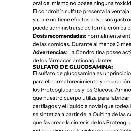
oral del mismo no posee ninguna toxici
El condroitín sulfato presenta la ventaj
ya que no tiene efectos adversos gastro
puede administrarse de forma crónica 
Dosis recomendadas
: normalmente entr
de las comidas. Durante al menos 3 mes
Advertencias
: La Condroitina posee act
de los fármacos anticoagulantes
SULFATO DE GLUCOSAMINA:
El sulfato de glucosamina es unprincipi
para el normal crecimiento y reparación d
los Proteoglucanos y los Glucosa Amino 
que nuestro cuerpo utiliza para fabrica
cartílagos y el líquido sinovial que rod
se sintetiza a partir de la Quitina de l
que favorece la síntesis de los Proteogl
independiente de la ciclooxigenasa (activ