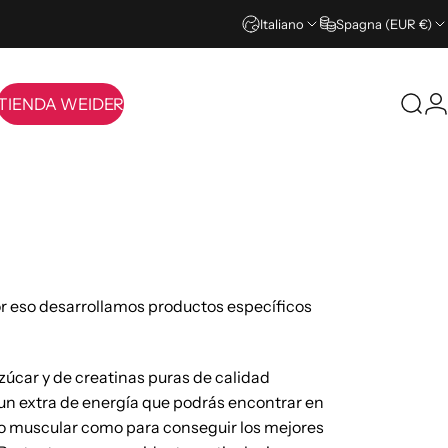
Italiano
Spagna (EUR €)
TIENDA WEIDER
Cerc
A
TIENDA WEIDER
or eso desarrollamos productos específicos
zúcar y de creatinas puras de calidad
un extra de energía que podrás encontrar en
to muscular como para conseguir los mejores