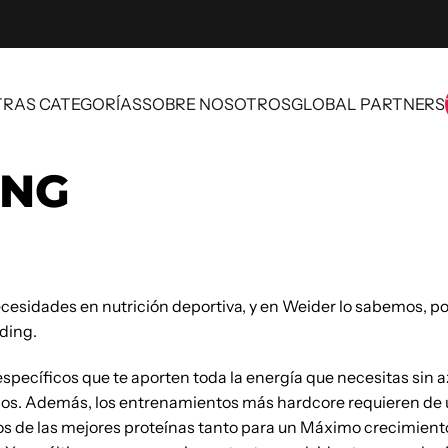
RAS CATEGORÍAS
SOBRE NOSOTROS
GLOBAL PARTNERS
OTRAS CATEGORÍAS
SOBRE NOSOTROS
GLOBAL PARTNERS
ING
ecesidades en nutrición deportiva, y en Weider lo sabemos, p
lding.
pecíficos que te aporten toda la energía que necesitas sin a
ulos. Además, los entrenamientos más hardcore requieren de 
nos de las mejores proteínas tanto para un Máximo crecimien