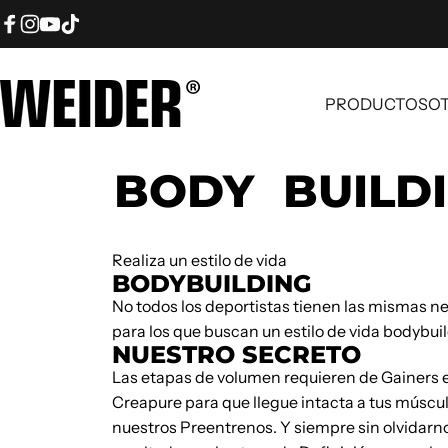
Vai direttamente ai contenuti
Facebook
Instagram
YouTube
TikTok
PRODUCTOS
OT
Weider
PRODUCTOS
BODY
BUILD
Realiza un estilo de vida
BODYBUILDING
No todos los deportistas tienen las mismas n
para los que buscan un estilo de vida bodybui
NUESTRO SECRETO
Las etapas de volumen requieren de Gainers es
Creapure para que llegue intacta a tus músc
nuestros Preentrenos. Y siempre sin olvidar