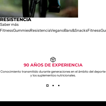
RESISTENCIA
Saber más
Fitness
Gummies
Resistencia
Vegano
Bars&Snacks
Fitness
Gu
90 AÑOS DE EXPERIENCIA
Conocimiento transmitido durante generaciones en el ámbito del deporte
y los suplementos nutricionales.