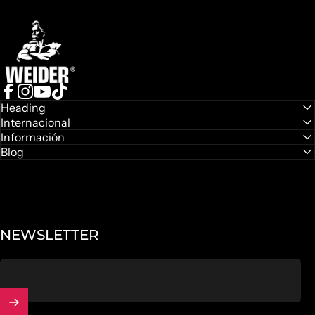
Weider
Facebook
Instagram
YouTube
TikTok
Heading
Internacional
Información
Blog
NEWSLETTER