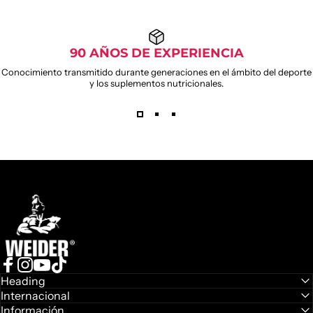
90 AÑOS DE EXPERIENCIA
Conocimiento transmitido durante generaciones en el ámbito del deporte
y los suplementos nutricionales.
Weider
Facebook
Instagram
YouTube
TikTok
Heading
Internacional
Información