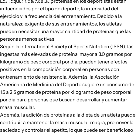
Los requerimientos de proteínas en los deportistas están
influenciados por el tipo de deporte, la intensidad del
19 de febrero de 2024
por
Unknown Author
ejercicio y la frecuencia del entrenamiento. Debido a la
naturaleza exigente de sus entrenamientos, los atletas
pueden necesitar una mayor cantidad de proteínas que las
personas menos activas.
Según la International Society of Sports Nutrition (ISSN), las
ingestas más elevadas de proteína, mayor a 3.0 gramos por
kilogramo de peso corporal por día, pueden tener efectos
positivos en la composición corporal en personas con
entrenamiento de resistencia. Además, la Asociación
Americana de Medicina del Deporte sugiere un consumo de
1.5 a 2.5 gramos de proteína por kilogramo de peso corporal
por día para personas que buscan desarrollar y aumentar
masa muscular.
Además, la adición de proteínas a la dieta de un atleta puede
contribuir a mantener la masa muscular magra, promover la
saciedad y controlar el apetito, lo que puede ser beneficioso