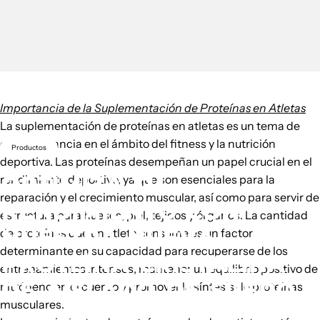
Importancia de la Suplementación de Proteínas en Atletas
La suplementación de proteínas en atletas es un tema de
gran relevancia en el ámbito del fitness y la nutrición
Productos
deportiva. Las proteínas desempeñan un papel crucial en el
OPTIMIZA
TU
rendimiento deportivo, ya que son esenciales para la
reparación y el crecimiento muscular, así como para servir de
RENDIMIENTO
CON
estructura para huesos, piel, tejidos y órganos. La cantidad
NUESTRA
NUEVA
de proteínas que un atleta consume es un factor
determinante en su capacidad para recuperarse de los
PROTEÍNA
CRISTALINA
entrenamientos intensos, mantener un equilibrio positivo de
DE
AISLADO
DE
SUERO
nitrógeno en el cuerpo y promover la síntesis de proteínas
musculares.
DE
LECHE