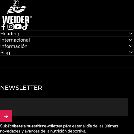
WEIDER
GUMMIES
Deja atrás las cápsulas y cambia a una forma dulce de
cuidarte
Facebook
Instagram
YouTube
TikTok
Heading
Internacional
Descubrir gummies
Información
Blog
NEWSLETTER
Suscríbete y obtén un descuento
Subscríbete a nuestra newsletter para estar al día de las últimas
novedades y avances de la nutrición deportiva.