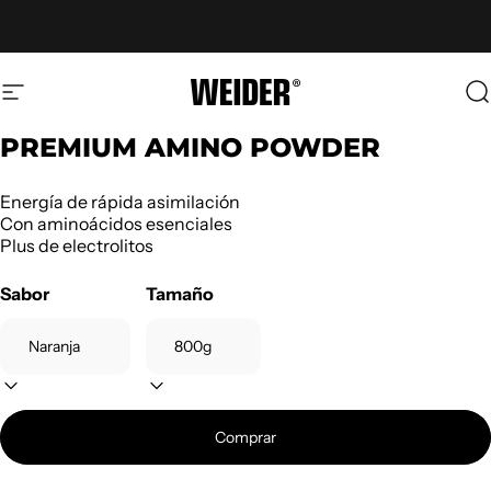
Ir directamente al contenido
Navegación
Weider
B
PREMIUM AMINO POWDER
Energía de rápida asimilación
Con aminoácidos esenciales
Plus de electrolitos
Sabor
Tamaño
Comprar