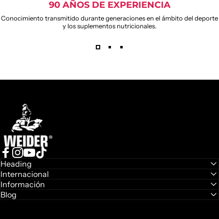
90 AÑOS DE EXPERIENCIA
Conocimiento transmitido durante generaciones en el ámbito del deporte
y los suplementos nutricionales.
WEIDER
GUMMIES
Weider
Deja atrás las cápsulas y cambia a una forma dulce de
cuidarte
Facebook
Instagram
YouTube
TikTok
Heading
Internacional
Descubrir gummies
Información
Blog