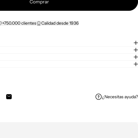
Comprar
+750.000 clientes
Calidad desde 1936
¿Necesitas ayuda?
n Facebook
tir en X
ompartir en WhatsApp
Compartir por correo electrónico