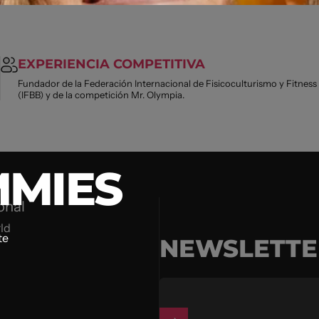
EXPERIENCIA COMPETITIVA
Fundador de la Federación Internacional de Fisicoculturismo y Fitness
(IFBB) y de la competición Mr. Olympia.
MIES
onal
ld
te
NEWSLETTE