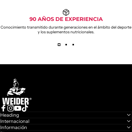
90 AÑOS DE EXPERIENCIA
Conocimiento transmitido durante generaciones en el ámbito del deporte
y los suplementos nutricionales.
WEIDER
GUMMIES
Weider
Deja atrás las cápsulas y cambia a una forma dulce de
cuidarte
Facebook
Instagram
YouTube
TikTok
Heading
Internacional
Descubrir gummies
Información