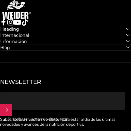
Facebook
Instagram
YouTube
TikTok
Heading
Internacional
Información
Blog
NEWSLETTER
Suscríbete y obtén un descuento
Subscríbete a nuestra newsletter para estar al día de las últimas
novedades y avances de la nutrición deportiva.