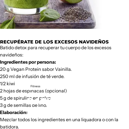
RECUPÉRATE DE LOS EXCESOS NAVIDEÑOS
Batido detox para recuperar tu cuerpo de los excesos
navideños:
Ingredientes por persona:
20 g
Vegan Protein
sabor Vainilla.
250 ml de infusión de té verde.
1/2 kiwi
Fitness
2 hojas de espinacas (opcional)
5 g de spirulina en polvo
BATIDO
DETOX
3 g de semillas de lino.
Elaboración:
29 de diciembre de 2015
por
Weider
Mezclar todos los ingredientes en una liquadora o con la
batidora.