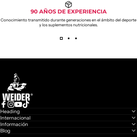
90 AÑOS DE EXPERIENCIA
Conocimiento transmitido durante generaciones en el ámbito del deporte
y los suplementos nutricionales.
Weider
Facebook
Instagram
YouTube
TikTok
Heading
Internacional
Información
Blog