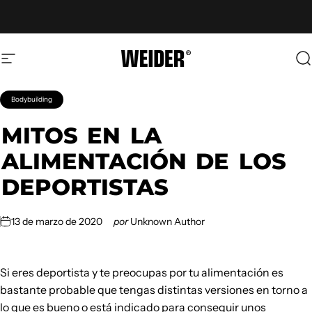
Ir directamente al contenido
Navegación
Weider
B
Bodybuilding
MITOS
EN
LA
ALIMENTACIÓN
DE
LOS
DEPORTISTAS
13 de marzo de 2020
por
Unknown Author
Si eres deportista y te preocupas por tu alimentación es
bastante probable que tengas distintas versiones en torno a
lo que es bueno o está indicado para conseguir unos