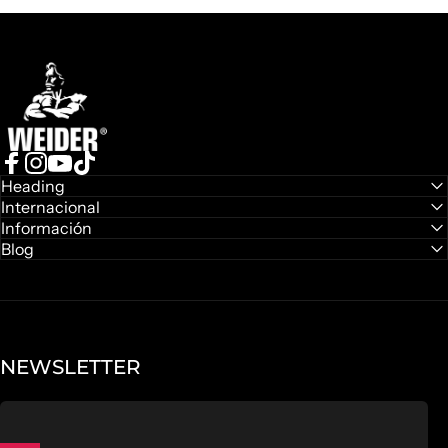
Weider
Facebook
Instagram
YouTube
TikTok
Heading
Internacional
Información
Blog
NEWSLETTER