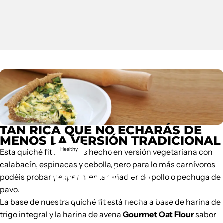
TAN RICA QUE NO ECHARÁS DE
MENOS LA VERSIÓN TRADICIONAL
Healthy
Esta quiché fit la hemos hecho en versión vegetariana con
calabacín, espinacas y cebolla, pero para lo más carnívoros
QUICHÉ
FIT
podéis probar y experimentar añadiendo pollo o pechuga de
pavo.
23 de febrero de 2018
por
Weider
La base de nuestra quiché fit está hecha a base de harina de
trigo integral y la harina de avena
Gourmet Oat Flour
sabor